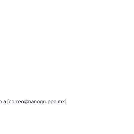
 a [
correo@nanogruppe.mx
].